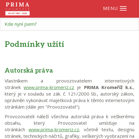
Toggle
navigat
Kde nyní jsem?
Podmínky užití
Autorská práva
Vlastníkem a provozovatelem internetových
stránek
www.prima-kromeriz.cz
je
PRIMA Kromeříž k.s.
,
který je v souladu se zák. č. 121/2000 Sb., autorský zákon,
oprávněn vykonávat majetková práva k těmto internetovým
stránkám (dále jen "Provozovatel").
Provozovateli náleží všechna autorská práva k veškerému
obsahu, který Provozovatel umísťuje na
stránkách
www.prima-kromeriz.cz
, včetně textu, designu
stránek, technických náčrtů, grafiky, veškerých vyobrazení na