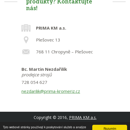
produkty? Kontaktujte
nás!
PRIMA KM a.s.
Plešovec 13
768 11 Chropyně – Plešovec
Bc. Martin Nezdařilík
prodejce strojů
728 054 627
nezdarilik@prima-kromeriz.cz
Copyright © 2016,
PRIMA KM a.s.
Podmínky užití
Tyto webové stránky používají k poskytování služeb a analýze
Rozumím