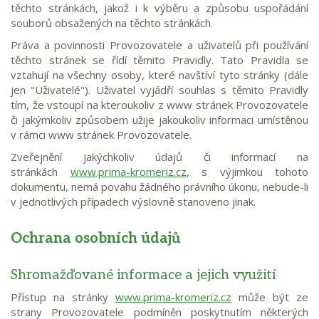
těchto stránkách, jakož i k výběru a způsobu uspořádání
souborů obsažených na těchto stránkách.
Práva a povinnosti Provozovatele a uživatelů při používání
těchto stránek se řídí těmito Pravidly. Tato Pravidla se
vztahují na všechny osoby, které navštíví tyto stránky (dále
jen "Uživatelé"). Uživatel vyjádří souhlas s těmito Pravidly
tím, že vstoupí na kteroukoliv z www stránek Provozovatele
či jakýmkoliv způsobem užije jakoukoliv informaci umístěnou
v rámci www stránek Provozovatele.
Zveřejnění jakýchkoliv údajů či informací na
stránkách
www.prima-kromeriz.cz
, s výjimkou tohoto
dokumentu, nemá povahu žádného právního úkonu, nebude-li
v jednotlivých případech výslovně stanoveno jinak.
Ochrana osobních údajů
Shromažďované informace a jejich využití
Přístup na stránky
www.prima-kromeriz.cz
může být ze
strany Provozovatele podmíněn poskytnutím některých